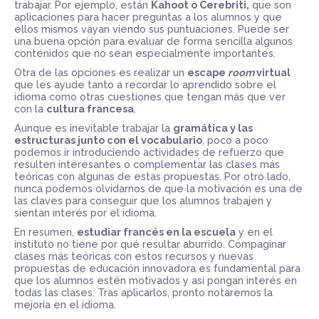
trabajar. Por ejemplo, están
Kahoot o Cerebriti,
que son
aplicaciones para hacer preguntas a los alumnos y que
ellos mismos vayan viendo sus puntuaciones. Puede ser
una buena opción para evaluar de forma sencilla algunos
contenidos que no sean especialmente importantes.
Otra de las opciones es realizar un
escape
room
virtual
que les ayude tanto a recordar lo aprendido sobre el
idioma como otras cuestiones que tengan más que ver
con la
cultura francesa
.
Aunque es inevitable trabajar la
gramática y las
estructuras junto con el vocabulario
, poco a poco
podemos ir introduciendo actividades de refuerzo que
resulten interesantes o complementar las clases más
teóricas con algunas de estas propuestas. Por otro lado,
nunca podemos olvidarnos de que la motivación es una de
las claves para conseguir que los alumnos trabajen y
sientan interés por el idioma.
En resumen,
estudiar francés en la escuela
y en el
instituto no tiene por qué resultar aburrido. Compaginar
clases más teóricas con estos recursos y nuevas
propuestas de educación innovadora es fundamental para
que los alumnos estén motivados y así pongan interés en
todas las clases. Tras aplicarlos, pronto notaremos la
mejoría en el idioma.