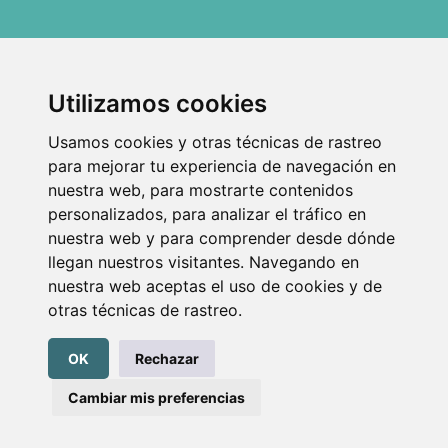
Asistente Transeduca
¡Hola! Soy el asistente virtual de
Dirección:
Dirección:
Utilizamos cookies
Transeduca. ¿En qué puedo ayudarte
C/ Doctor Martí i Julià,
C/ Los Batanes 16, 2º
hoy?
53-55, 08940 Cornellá
D, 28803 Alcalá de
Usamos cookies y otras técnicas de rastreo
de Llobregat, Barcelona
Henares, Madrid
Teléfono:
Teléfono:
para mejorar tu experiencia de navegación en
934740002
911138140
nuestra web, para mostrarte contenidos
Horario de oficina: De 08:00 a 15:00
personalizados, para analizar el tráfico en
Email: info@transeduca.com
WhatsApp: 685377502
nuestra web y para comprender desde dónde
Navega
Legales
llegan nuestros visitantes. Navegando en
Inicio
Política de Privacidad
Nosotros
Aviso legal
nuestra web aceptas el uso de cookies y de
Material pedagógico
otras técnicas de rastreo.
Blog
Contacto
Preguntas frecuentes
OK
Rechazar
Cambiar mis preferencias
Iniciar sesión