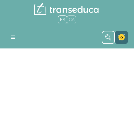
ES
CA
0