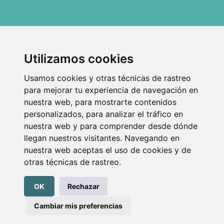
Asistente Transeduca
¡Hola! Soy el asistente virtual de
Dirección:
Dirección:
Utilizamos cookies
Transeduca. ¿En qué puedo ayudarte
C/ Doctor Martí i Julià,
C/ Los Batanes 16, 2º
hoy?
53-55, 08940 Cornellá
D, 28803 Alcalá de
Usamos cookies y otras técnicas de rastreo
de Llobregat, Barcelona
Henares, Madrid
Teléfono:
Teléfono:
para mejorar tu experiencia de navegación en
934740002
911138140
nuestra web, para mostrarte contenidos
Horario de oficina: De 08:00 a 15:00
personalizados, para analizar el tráfico en
Email: info@transeduca.com
WhatsApp: 685377502
nuestra web y para comprender desde dónde
Navega
Legales
llegan nuestros visitantes. Navegando en
Inicio
Política de Privacidad
Nosotros
Aviso legal
nuestra web aceptas el uso de cookies y de
Material pedagógico
otras técnicas de rastreo.
Blog
Contacto
Preguntas frecuentes
OK
Rechazar
Cambiar mis preferencias
Iniciar sesión